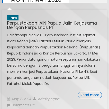
Berita
Perpustakaan IAIN Papua Jalin Kerjasama
Dengan Perpusnas RI
(iainfmpapua.ac.id) – Perpustakaan Institut Agama
Islam Negeri (IAIN) Fattahul Muluk Papua menjalin
kerjasama dengan Perpustakaan Nasional (Perpusnas)
Republik Indonesia di Kantor Perpusnas Jakarta, 17 Mei
2023. Penandatanganan nota kesepahaman dilakukan
bersama dengan 18 perguruan tinggi lainnya dalam
momen hari jadi Perpustakaan Nasional RI ke 43. Usai
penandatanganan naskah kerjasama, Rektor IAIN
Fattahul Muluk Papua Dr.
Read more
Posted
Author
May 18, 2023
adminperpus
on
on
Comments Off