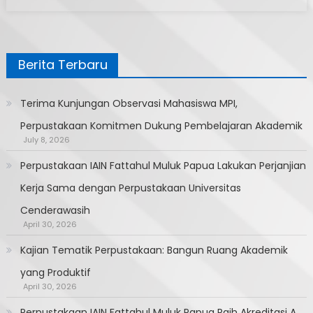
Perpustakaan
IAIN
Papua
Jalin
Berita Terbaru
Kerjasama
Dengan
Perpusnas
Terima Kunjungan Observasi Mahasiswa MPI,
RI
Perpustakaan Komitmen Dukung Pembelajaran Akademik
July 8, 2026
Perpustakaan IAIN Fattahul Muluk Papua Lakukan Perjanjian
Kerja Sama dengan Perpustakaan Universitas
Cenderawasih
April 30, 2026
Kajian Tematik Perpustakaan: Bangun Ruang Akademik
yang Produktif
April 30, 2026
Perpustakaan IAIN Fattahul Muluk Papua Raih Akreditasi A