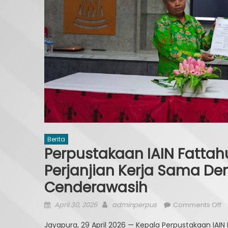
Berita
Perpustakaan IAIN Fattah
Perjanjian Kerja Sama De
Cenderawasih
Posted
Author
o
April 30, 2026
adminperpus
Comments Off
on
P
Jayapura, 29 April 2026 — Kepala Perpustakaan IA
IA