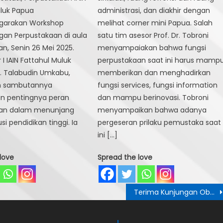
uluk Papua
administrasi, dan diakhir dengan
garakan Workshop
melihat corner mini Papua. Salah
an Perpustakaan di aula
satu tim asesor Prof. Dr. Tobroni
n, Senin 26 Mei 2025.
menyampaiakan bahwa fungsi
 I IAIN Fattahul Muluk
perpustakaan saat ini harus mamp
H. Talabudin Umkabu,
memberikan dan menghadirkan
m sambutannya
fungsi services, fungsi information
 pentingnya peran
dan mampu berinovasi. Tobroni
aan dalam menunjang
menyampaikan bahwa adanya
si pendidikan tinggi. Ia
pergeseran prilaku pemustaka saat
ini […]
love
Spread the love
Terima Kunjungan Observasi Mahasiswa MPI, Perpustakaan Komitmen Dukung Pembelajaran Akademik