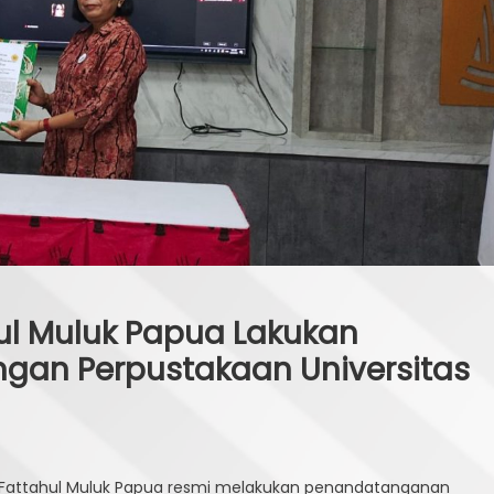
ul Muluk Papua Lakukan
ngan Perpustakaan Universitas
n
erpustakaan
IN Fattahul Muluk Papua resmi melakukan penandatanganan
IN