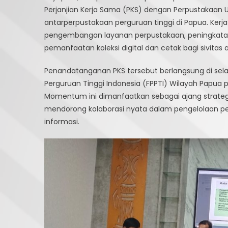
Perjanjian Kerja Sama (PKS) dengan Perpustakaan 
Fa
antarperpustakaan perguruan tinggi di Papua. Kerja
M
P
pengembangan layanan perpustakaan, peningkatan 
L
pemanfaatan koleksi digital dan cetak bagi sivitas 
Pe
Ke
Penandatanganan PKS tersebut berlangsung di sela
S
Perguruan Tinggi Indonesia (FPPTI) Wilayah Papua p
d
Momentum ini dimanfaatkan sebagai ajang strateg
P
mendorong kolaborasi nyata dalam pengelolaan p
Un
informasi.
C