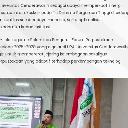
Universitas Cenderawasih sebagai upaya memperkuat sinergi
ttahul
 sama ini difokuskan pada Tri Dharma Perguruan Tinggi di bidan
uluk
apua
kualitas sumber daya manusia, serta optimalisasi
akukan
akademika kedua institusi.
rjanjian
rja
-sela kegiatan Pelantikan Pengurus Forum Perpustakaan
ama
eriode 2025–2028 yang digelar di UPA. Universitas Cenderawasih
engan
is untuk mempererat jejaring kelembagaan sekaligus
erpustakaan
erpustakaan yang adaptif terhadap perkembangan teknologi
iversitas
enderawasih