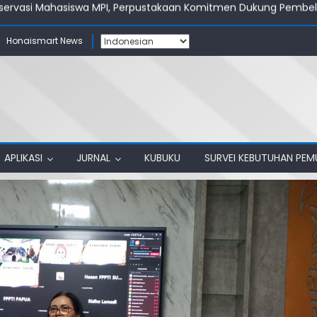
tahul Muluk Papua Lakukan Perjanjian Kerja Sama dengan Perpu
stakaan: Bangun Ruang Akademik yang Produktif
Honaismart News
ahul Muluk Papua Raih Akreditasi A
unjungi Perpustakaan IAIN Papua
servasi Mahasiswa MPI, Perpustakaan Komitmen Dukung Pembel
APLIKASI
JURNAL
KUBUKU
SURVEI KEBUTUHAN PE