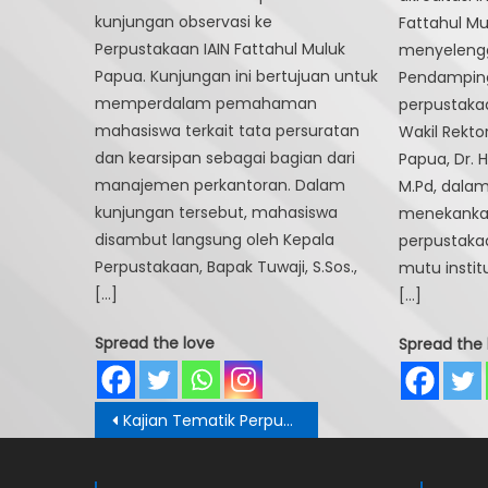
kunjungan observasi ke
Fattahul M
Perpustakaan IAIN Fattahul Muluk
menyeleng
Papua. Kunjungan ini bertujuan untuk
Pendamping
memperdalam pemahaman
perpustakaa
mahasiswa terkait tata persuratan
Wakil Rektor
dan kearsipan sebagai bagian dari
Papua, Dr. 
manajemen perkantoran. Dalam
M.Pd, dala
kunjungan tersebut, mahasiswa
menekankan
disambut langsung oleh Kepala
perpustak
Perpustakaan, Bapak Tuwaji, S.Sos.,
mutu institu
[…]
[…]
Spread the love
Spread the 
Post
Kajian Tematik Perpustakaan: Bangun Ruang Akademik yang Produktif
navigation