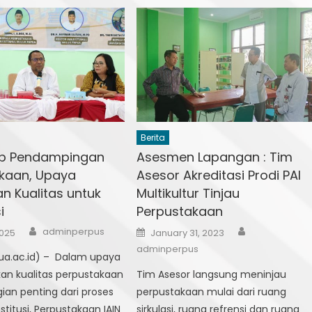
Berita
p Pendampingan
Asesmen Lapangan : Tim
kaan, Upaya
Asesor Akreditasi Prodi PAI
n Kualitas untuk
Multikultur Tinjau
i
Perpustakaan
Author
Author
Posted
adminperpus
2025
January 31, 2023
on
adminperpus
ua.ac.id) – Dalam upaya
an kualitas perpustakaan
Tim Asesor langsung meninjau
ian penting dari proses
perpustakaan mulai dari ruang
nstitusi, Perpustakaan IAIN
sirkulasi, ruang refrensi dan ruang