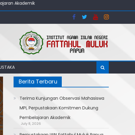
stakaan Universitas Cenderawasih
ajaran Akademik
MUSTAKA
Berita Terbaru
Terima Kunjungan Observasi Mahasiswa
MPI, Perpustakaan Komitmen Dukung
Pembelajaran Akademik
July 8, 2026
Perpustakaan IAIN Fattahul Muluk Papua