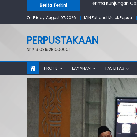
Skip
Berita Terkini
Perpustakaan IAIN Fat
to
Kajian Tematik Perpu
Friday, August 07, 2026
IAIN Fattahul Muluk Papua
content
Perpustakaan IAIN Fatt
Pustakawan Nasional K
Terima Kunjungan Ob
PERPUSTAKAAN
NPP 9103192B1000001
PROFIL
LAYANAN
FASILITAS