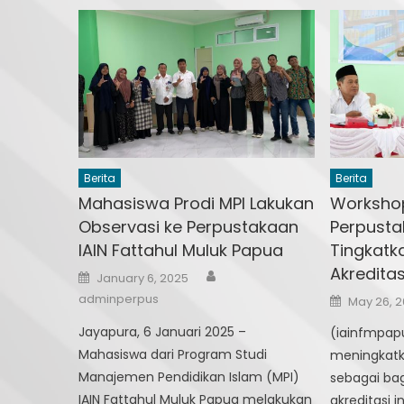
Berita
Berita
Mahasiswa Prodi MPI Lakukan
Worksho
Observasi ke Perpustakaan
Perpusta
IAIN Fattahul Muluk Papua
Tingkatka
Akreditas
Author
Posted
January 6, 2025
on
Posted
adminperpus
May 26, 
on
Jayapura, 6 Januari 2025 –
(iainfmpap
Mahasiswa dari Program Studi
meningkatk
Manajemen Pendidikan Islam (MPI)
sebagai bag
IAIN Fattahul Muluk Papua melakukan
akreditasi i