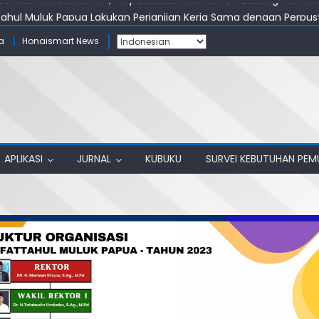
tahul Muluk Papua Lakukan Perjanjian Kerja Sama dengan Perpu
stakaan: Bangun Ruang Akademik yang Produktif
a
Honaismart News
ahul Muluk Papua Raih Akreditasi A
unjungi Perpustakaan IAIN Papua
servasi Mahasiswa MPI, Perpustakaan Komitmen Dukung Pembel
APLIKASI
JURNAL
KUBUKU
SURVEI KEBUTUHAN PE