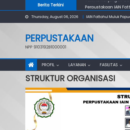
Skip
Berita Terkini
Perpustakaan IAIN Fat
to
Kajian Tematik Perpu
Thursday, August 06, 2026
IAIN Fattahul Muluk Papu
content
Perpustakaan IAIN Fatt
Pustakawan Nasional K
Terima Kunjungan Ob
PERPUSTAKAAN
NPP 9103192B1000001
PROFIL
LAYANAN
FASILITAS
STRUKTUR ORGANISASI