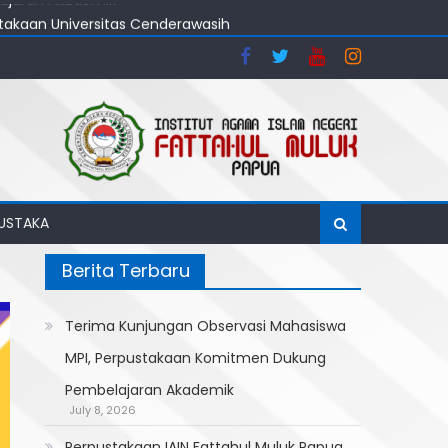
stakaan Universitas Cenderawasih
ajaran Akademik
MUSTAKA
Berita Terbaru
Terima Kunjungan Observasi Mahasiswa
MPI, Perpustakaan Komitmen Dukung
Pembelajaran Akademik
July 8, 2026
Perpustakaan IAIN Fattahul Muluk Papua