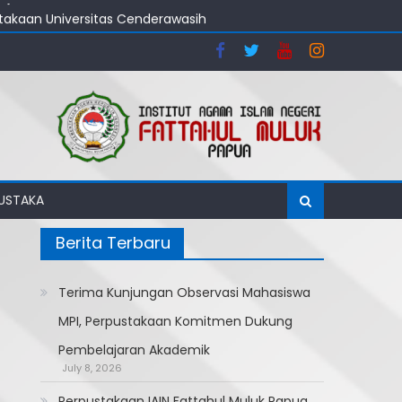
stakaan Universitas Cenderawasih
ajaran Akademik
MUSTAKA
Berita Terbaru
Terima Kunjungan Observasi Mahasiswa
MPI, Perpustakaan Komitmen Dukung
Pembelajaran Akademik
July 8, 2026
Perpustakaan IAIN Fattahul Muluk Papua