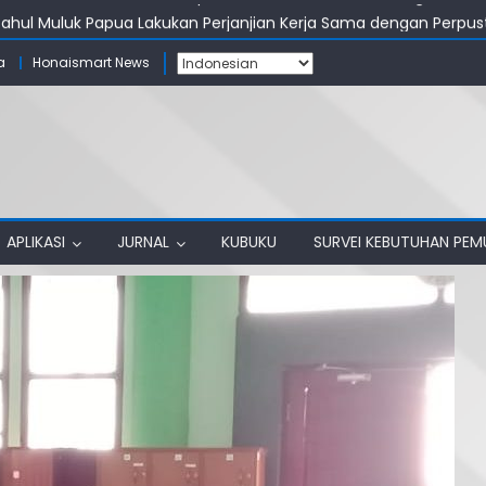
tahul Muluk Papua Lakukan Perjanjian Kerja Sama dengan Perpu
stakaan: Bangun Ruang Akademik yang Produktif
a
Honaismart News
ahul Muluk Papua Raih Akreditasi A
unjungi Perpustakaan IAIN Papua
servasi Mahasiswa MPI, Perpustakaan Komitmen Dukung Pembel
APLIKASI
JURNAL
KUBUKU
SURVEI KEBUTUHAN PE