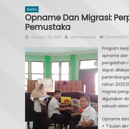
Berita
Opname Dan Migrasi: Per
Pemustaka
Posted
Author
January 30, 2023
adminperpus
Comment(0
on
Program kerj
opname dan m
pengolahan 
dapat dilaks
pertimbanga
tahun 2021/2
migrasi pengo
digunakan di
sebuah sistem
Opname dan M
+ 7 bulan di