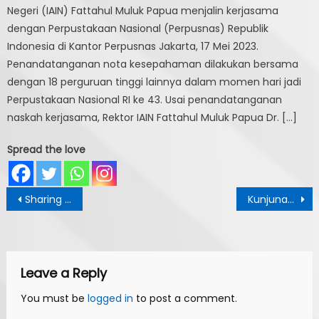
Negeri (IAIN) Fattahul Muluk Papua menjalin kerjasama
dengan Perpustakaan Nasional (Perpusnas) Republik
Indonesia di Kantor Perpusnas Jakarta, 17 Mei 2023.
Penandatanganan nota kesepahaman dilakukan bersama
dengan 18 perguruan tinggi lainnya dalam momen hari jadi
Perpustakaan Nasional RI ke 43. Usai penandatanganan
naskah kerjasama, Rektor IAIN Fattahul Muluk Papua Dr. […]
Spread the love
Post
Sharing Program Bersama Perpustakaan DPRD Provinsi Papua
Kunjunan Kepala Perpustakaan dan Arsip Daerah Kabupaten Biak Papua Ke Perpustakaan STAIN Al-Fatah Jayapura
navigation
Leave a Reply
You must be
logged in
to post a comment.