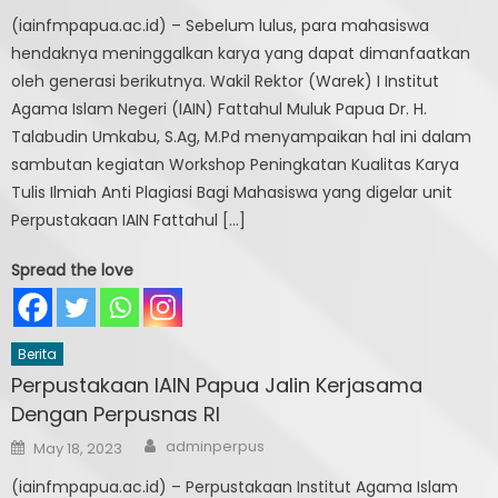
(iainfmpapua.ac.id) – Sebelum lulus, para mahasiswa
hendaknya meninggalkan karya yang dapat dimanfaatkan
oleh generasi berikutnya. Wakil Rektor (Warek) I Institut
Agama Islam Negeri (IAIN) Fattahul Muluk Papua Dr. H.
Talabudin Umkabu, S.Ag, M.Pd menyampaikan hal ini dalam
sambutan kegiatan Workshop Peningkatan Kualitas Karya
Tulis Ilmiah Anti Plagiasi Bagi Mahasiswa yang digelar unit
Perpustakaan IAIN Fattahul […]
Spread the love
Berita
Perpustakaan IAIN Papua Jalin Kerjasama
Dengan Perpusnas RI
Author
Posted
adminperpus
May 18, 2023
on
(iainfmpapua.ac.id) – Perpustakaan Institut Agama Islam