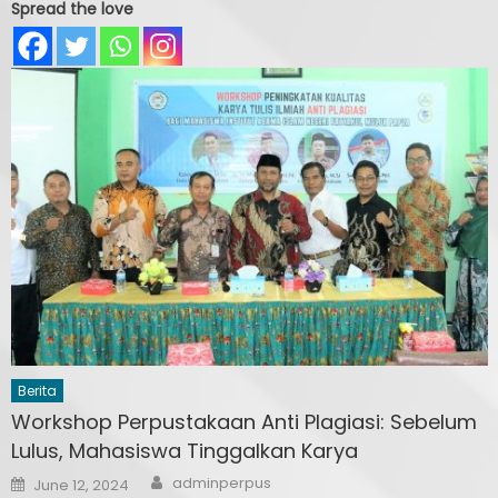
Spread the love
Berita
Workshop Perpustakaan Anti Plagiasi: Sebelum
Lulus, Mahasiswa Tinggalkan Karya
Author
Posted
adminperpus
June 12, 2024
on