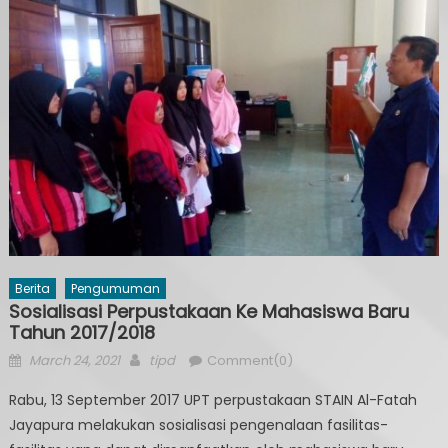
Berita
Pengumuman
Sosialisasi Perpustakaan Ke Mahasiswa Baru
Tahun 2017/2018
Posted
Author
March 24, 2021
tipd
Comment(0)
on
Rabu, 13 September 2017 UPT perpustakaan STAIN Al-Fatah
Jayapura melakukan sosialisasi pengenalaan fasilitas-