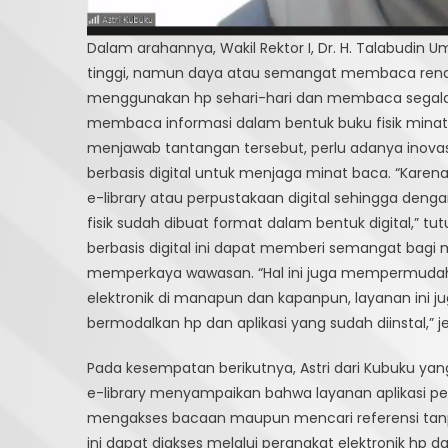
Dalam arahannya, Wakil Rektor I, Dr. H. Talabudi
tinggi, namun daya atau semangat membaca rendah.
menggunakan hp sehari-hari dan membaca segala 
membaca informasi dalam bentuk buku fisik minat
menjawab tantangan tersebut, perlu adanya inova
berbasis digital untuk menjaga minat baca. “Kare
e-library atau perpustakaan digital sehingga den
fisik sudah dibuat format dalam bentuk digital,” t
berbasis digital ini dapat memberi semangat ba
memperkaya wawasan. “Hal ini juga mempermudah
elektronik di manapun dan kapanpun, layanan in
bermodalkan hp dan aplikasi yang sudah diinstal,” j
Pada kesempatan berikutnya, Astri dari Kubuku y
e-library menyampaikan bahwa layanan aplikasi p
mengakses bacaan maupun mencari referensi tanp
ini dapat diakses melalui perangkat elektronik hp da