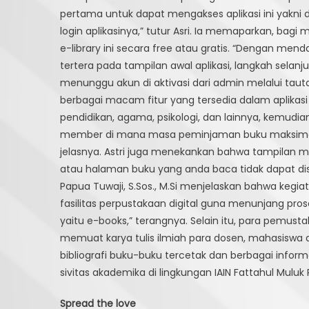
pertama untuk dapat mengakses aplikasi ini yakni
login aplikasinya,” tutur Asri. Ia memaparkan, 
e-library ini secara free atau gratis. “Dengan mend
tertera pada tampilan awal aplikasi, langkah selan
menunggu akun di aktivasi dari admin melalui taut
berbagai macam fitur yang tersedia dalam aplikasi e-
pendidikan, agama, psikologi, dan lainnya, kemudian
member di mana masa peminjaman buku maksimal 7
jelasnya. Astri juga menekankan bahwa tampilan m
atau halaman buku yang anda baca tidak dapat dis
Papua Tuwaji, S.Sos., M.Si menjelaskan bahwa ke
fasilitas perpustakaan digital guna menunjang pr
yaitu e-books,” terangnya. Selain itu, para pemust
memuat karya tulis ilmiah para dosen, mahasiswa 
bibliografi buku-buku tercetak dan berbagai informa
sivitas akademika di lingkungan IAIN Fattahul Muluk
Spread the love