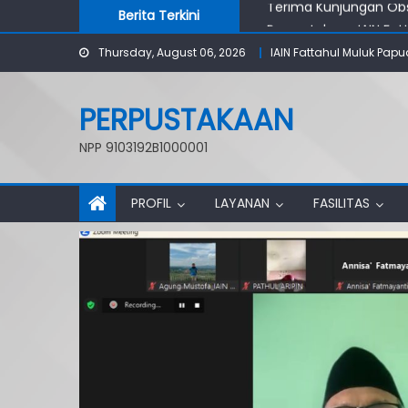
Skip
Berita Terkini
Perpustakaan IAIN Fat
to
Kajian Tematik Perpu
Thursday, August 06, 2026
IAIN Fattahul Muluk Papu
content
Perpustakaan IAIN Fatt
Pustakawan Nasional K
Terima Kunjungan Ob
PERPUSTAKAAN
NPP 9103192B1000001
PROFIL
LAYANAN
FASILITAS