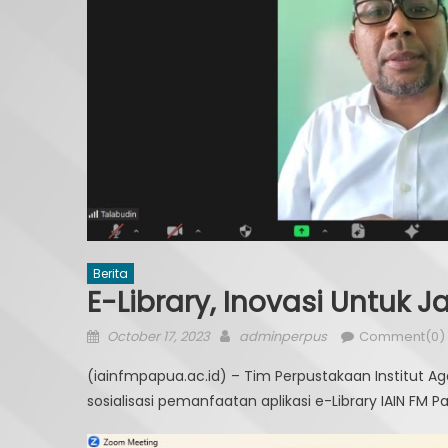
Berita
E-Library, Inovasi Untuk
Posted
Author
October 17, 2023
adminperpus
Comment(0)
on
(iainfmpapua.ac.id) – Tim Perpustakaan Institut A
sosialisasi pemanfaatan aplikasi e-Library IAIN FM P