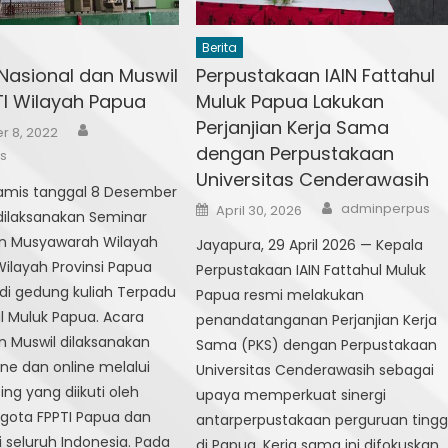
Berita
Nasional dan Muswil
Perpustakaan IAIN Fattahul
TI Wilayah Papua
Muluk Papua Lakukan
Perjanjian Kerja Sama
Author
 8, 2022
dengan Perpustakaan
s
Universitas Cenderawasih
Kamis tanggal 8 Desember
Author
Posted
adminperpus
April 30, 2026
dilaksanakan Seminar
on
an Musyawarah Wilayah
Jayapura, 29 April 2026 — Kepala
Wilayah Provinsi Papua
Perpustakaan IAIN Fattahul Muluk
di gedung kuliah Terpadu
Papua resmi melakukan
ul Muluk Papua. Acara
penandatanganan Perjanjian Kerja
n Muswil dilaksanakan
Sama (PKS) dengan Perpustakaan
ine dan online melalui
Universitas Cenderawasih sebagai
g yang diikuti oleh
upaya memperkuat sinergi
ggota FPPTI Papua dan
antarperpustakaan perguruan tingg
i seluruh Indonesia. Pada
di Papua. Kerja sama ini difokuskan