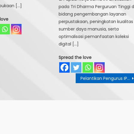
ukaan […]
pada Tri Dharma Perguruan Tinggi d
bidang pengembangan layanan
love
perpustakaan, peningkatan kualitas
sumber daya manusia, serta
optimalisasi pemanfaatan koleksi
digital […]
Spread the love
Pelantikan Pengurus IPI Papua: Majukan Perpustakaan, Tingkatkan Teknologi Informasi