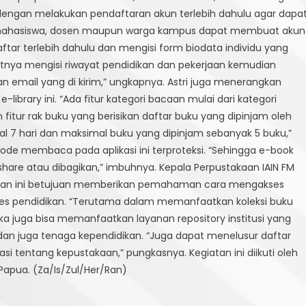
 dengan melakukan pendaftaran akun terlebih dahulu agar dapa
bagi mahasiswa, dosen maupun warga kampus dapat membuat akun
aftar terlebih dahulu dan mengisi form biodata individu yang
jutnya mengisi riwayat pendidikan dan pekerjaan kemudian
an email yang di kirim,” ungkapnya. Astri juga menerangkan
library ini. “Ada fitur kategori bacaan mulai dari kategori
 fitur rak buku yang berisikan daftar buku yang dipinjam oleh
 hari dan maksimal buku yang dipinjam sebanyak 5 buku,”
ode membaca pada aplikasi ini terproteksi. “Sehingga e-book
hare atau dibagikan,” imbuhnya. Kepala Perpustakaan IAIN FM
giatan ini betujuan memberikan pemahaman cara mengakses
oses pendidikan. “Terutama dalam memanfaatkan koleksi buku
aka juga bisa memanfaatkan layanan repository institusi yang
dan juga tenaga kependidikan. “Juga dapat menelusur daftar
si tentang kepustakaan,” pungkasnya. Kegiatan ini diikuti oleh
 Papua. (Za/Is/Zul/Her/Ran)