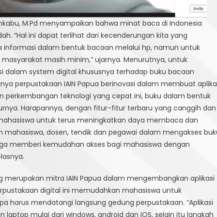
n Umkabu, M.Pd menyampaikan bahwa minat baca di Indonesia
 “Hal ini dapat terlihat dari kecenderungan kita yang
informasi dalam bentuk bacaan melalui hp, namun untuk
 masyarakat masih minim,” ujarnya. Menurutnya, untuk
si dalam system digital khususnya terhadap buku bacaan
nanya perpustakaan IAIN Papua berinovasi dalam membuat aplika
gan perkembangan teknologi yang cepat ini, buku dalam bentuk
uturnya. Harapannya, dengan fitur-fitur terbaru yang canggih dan
gi mahasiswa untuk terus meningkatkan daya membaca dan
 mahasiswa, dosen, tendik dan pegawai dalam mengakses buk
i juga memberi kemudahan akses bagi mahasiswa dengan
elasnya.
ang merupakan mitra IAIN Papua dalam mengembangkan aplikasi
erpustakaan digital ini memudahkan mahasiswa untuk
a harus mendatangi langsung gedung perpustakaan. “Aplikasi
n laptop mulai dari windows, android dan IOS, selain itu langkah