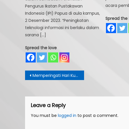
acara pemb
Pengurus Ikatan Pustakawan
Indonesia (IPI) Papua di aula kampus,
Spread the 
2 Desember 2023. “Peningkatan
teknologi informasi ini berlaku dalam
sarana […]
Spread the love
Post
Memperingati Hari Kunjung Perpustakaan: IAIN Fattahul Muluk Papua Bertranspormasi Menuju Peradaban Bangsa Yang Lebih Maju Melalui Pembangunan Perpustakaan Digital
navigation
Leave a Reply
You must be
logged in
to post a comment.