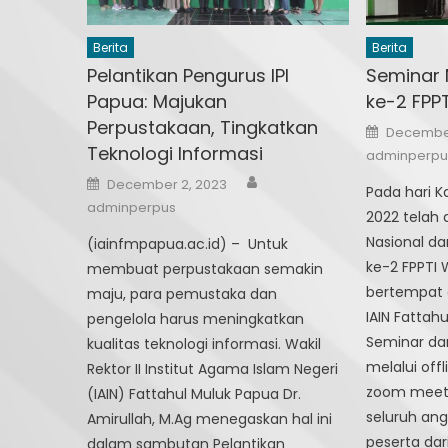
Berita
Berita
Pelantikan Pengurus IPI
Seminar 
Papua: Majukan
ke-2 FPP
Perpustakaan, Tingkatkan
Posted
December
on
Teknologi Informasi
adminperpu
Author
Posted
December 2, 2023
Pada hari 
on
adminperpus
2022 telah 
Nasional d
(iainfmpapua.ac.id) – Untuk
ke-2 FPPTI 
membuat perpustakaan semakin
bertempat 
maju, para pemustaka dan
IAIN Fattah
pengelola harus meningkatkan
Seminar da
kualitas teknologi informasi. Wakil
melalui offl
Rektor II Institut Agama Islam Negeri
zoom meetin
(IAIN) Fattahul Muluk Papua Dr.
seluruh an
Amirullah, M.Ag menegaskan hal ini
peserta dar
dalam sambutan Pelantikan