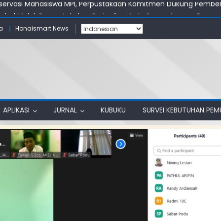
tahul Muluk Papua Lakukan Perjanjian Kerja Sama dengan Perpu
stakaan: Bangun Ruang Akademik yang Produktif
a
Honaismart News
ahul Muluk Papua Raih Akreditasi A
unjungi Perpustakaan IAIN Papua
servasi Mahasiswa MPI, Perpustakaan Komitmen Dukung Pembel
APLIKASI
JURNAL
KUBUKU
SURVEI KEBUTUHAN PE