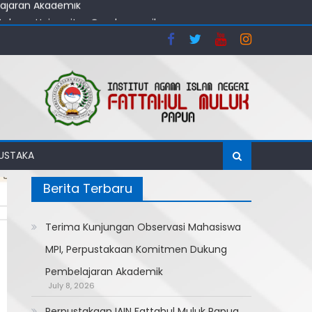
stakaan Universitas Cenderawasih
ajaran Akademik
MUSTAKA
Berita Terbaru
Terima Kunjungan Observasi Mahasiswa
MPI, Perpustakaan Komitmen Dukung
Pembelajaran Akademik
July 8, 2026
Perpustakaan IAIN Fattahul Muluk Papua